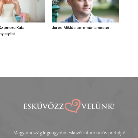
Szomoru Kata
Jurec Miklós ceremóniamester
 stylist
Magyarország legnagyobb esküvői információs portálja!