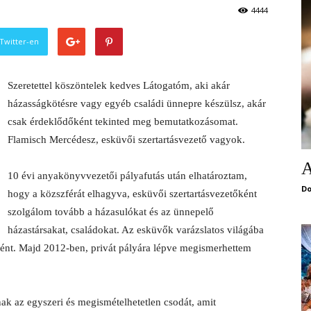
4444
Twitter-en
Szeretettel köszöntelek kedves Látogatóm, aki akár
házasságkötésre vagy egyéb családi ünnepre készülsz, akár
csak érdeklődőként tekinted meg bemutatkozásomat.
Flamisch Mercédesz, esküvői szertartásvezető vagyok.
A
10 évi anyakönyvvezetői pályafutás után elhatároztam,
Do
hogy a közszférát elhagyva, esküvői szertartásvezetőként
szolgálom tovább a házasulókat és az ünnepelő
házastársakat, családokat. Az esküvők varázslatos világába
nt. Majd 2012-ben, privát pályára lépve megismerhettem
 az egyszeri és megismételhetetlen csodát, amit