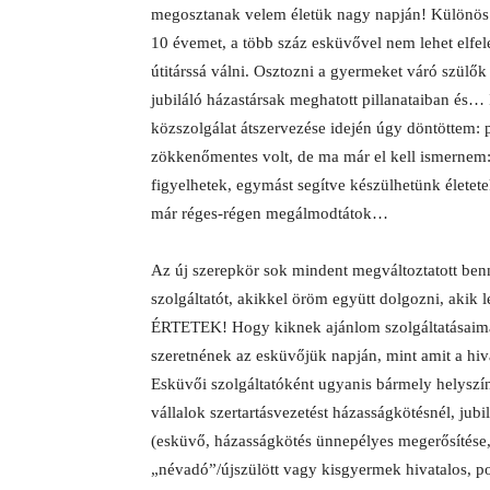
megosztanak velem életük nagy napján! Különös ú
10 évemet, a több száz esküvővel nem lehet elfele
útitárssá válni. Osztozni a gyermeket váró szülő
jubiláló házastársak meghatott pillanataiban és… 
közszolgálat átszervezése idején úgy döntöttem: 
zökkenőmentes volt, de ma már el kell ismernem
figyelhetek, egymást segítve készülhetünk élete
már réges-régen megálmodtátok…
Az új szerepkör sok mindent megváltoztatott be
szolgáltatót, akikkel öröm együtt dolgozni, akik l
ÉRTETEK! Hogy kiknek ajánlom szolgáltatásaima
szeretnének az esküvőjük napján, mint amit a hiva
Esküvői szolgáltatóként ugyanis bármely helyszí
vállalok szertartásvezetést házasságkötésnél, ju
(esküvő, házasságkötés ünnepélyes megerősítése
„névadó”/újszülött vagy kisgyermek hivatalos, po