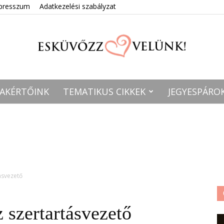
presszum
Adatkezelési szabályzat
AKÉRTŐINK
TEMATIKUS CIKKEK
JEGYESPÁRO
Esküvőzz
velünk!
ásvezető
 szertartásvezető