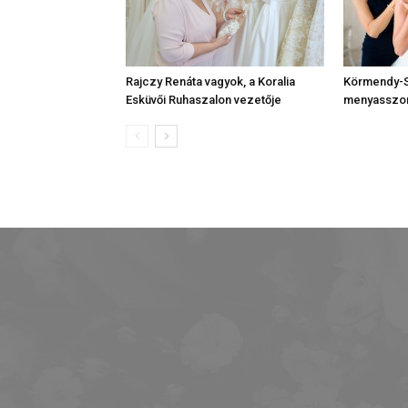
Rajczy Renáta vagyok, a Koralia
Körmendy-
Esküvői Ruhaszalon vezetője
menyasszony