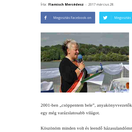
Írta:
Flamisch Mercédesz
-
2017 március 28.
Megosztás Facebook-on
Megosztás 
2001-ben „csöppentem bele”, anyakönyvvezetőké
egy még varázslatosabb világot.
Köszönöm minden volt és leendő házasulandómnak