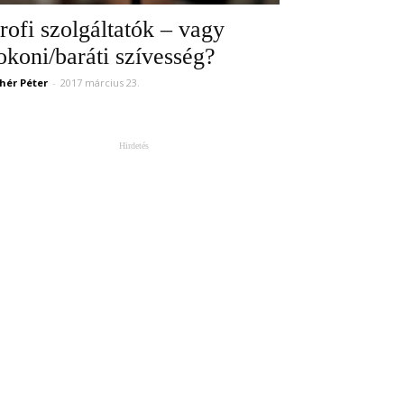
rofi szolgáltatók – vagy
okoni/baráti szívesség?
hér Péter
-
2017 március 23.
Hirdetés