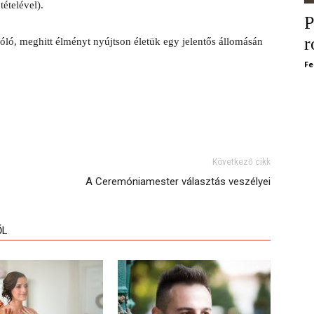
ételével).
P
r
óló, meghitt élményt nyújtson életük egy jelentős állomásán
Fe
Következő cikk
A Ceremóniamester választás veszélyei
ŐL