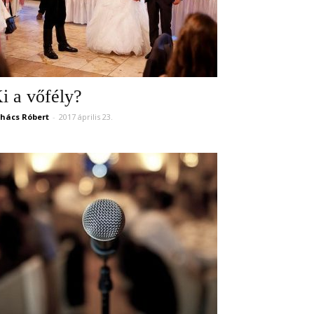
i a vőfély?
hács Róbert
-
2017 április 23.