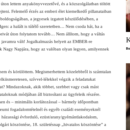
ton lettem anyakönyvvezetővé, és a közszolgálatban töltött
jteni. Felemelő érzés az emberi élet kiemelkedő pillanataiban
k boldogságában, a jegyesek izgatott készülődésében, a
Igen: a halált is túlélő szeretetben… Nem csoda hát, ha a
privát úton folytatom tovább… Nem állítom, hogy a váltás
K
: javamra vált! Jogalkalmazás helyett az EMBER-re
Bo
tek Nagy Napjára, hogy az valóban olyan legyen, amilyennek
nnem és körülöttem. Megismerhettem közelebbről is számtalan
elkiismeretesen, szívvel-lélekkel végzik a feladatukat
t? Mindazoknak, akik többet, szebbet vagy csak mást
taloknak módjában áll biztosítani az ügyfeleik részére.
nen és – minimális korlátozással – bármely időpontban
bileumi fogadalomtételnél és egyéb családi eseményeknél
, házassági évforduló, ezüst/arany/gyémántlakodalom,
lgári köszöntése, 18. születésnap „hivatalos köszöntése” a