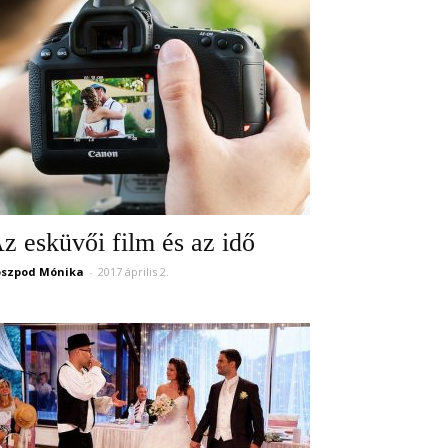
z esküvői film és az idő
szpod Mónika
-
2017 április 2.