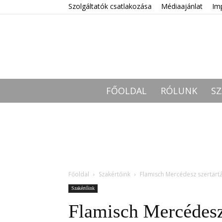
Szolgáltatók csatlakozása
Médiaajánlat
Im
FŐOLDAL
RÓLUNK
SZ
Főoldal
Szakértőink
Flamisch Mercédesz szertart
Szakértőink
Flamisch Mercédesz