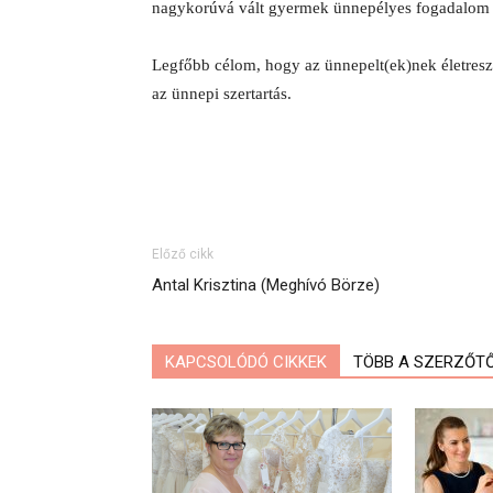
nagykorúvá vált gyermek ünnepélyes fogadalom t
Legfőbb célom, hogy az ünnepelt(ek)nek életresz
az ünnepi szertartás.
Előző cikk
Antal Krisztina (Meghívó Börze)
KAPCSOLÓDÓ CIKKEK
TÖBB A SZERZŐT