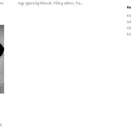
ni
egy igazság létezik. Főleg akkor, ha...
Ke
Ke
is
is
kö
t