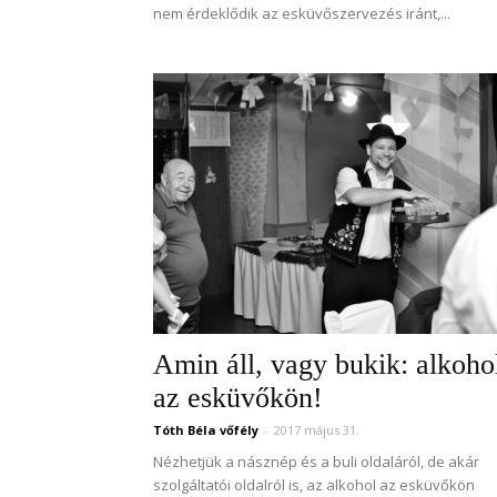
nem érdeklődik az esküvőszervezés iránt,...
Amin áll, vagy bukik: alkoho
az esküvőkön!
Tóth Béla vőfély
-
2017 május 31.
Nézhetjük a násznép és a buli oldaláról, de akár
szolgáltatói oldalról is, az alkohol az esküvőkön