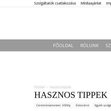
Szolgáltatók csatlakozása
Médiaajánlat
Im
FŐOLDAL
RÓLUNK
SZ
Főoldal
Hasznos tippek
HASZNOS TIPPEK
Ceremóniamester, Vőfély
Dekoráció
Egyéb szolgá