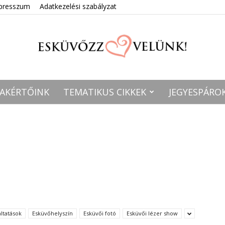
presszum
Adatkezelési szabályzat
AKÉRTŐINK
TEMATIKUS CIKKEK
JEGYESPÁRO
Esküvőzz
velünk!
ltatások
Esküvőhelyszín
Esküvői fotó
Esküvői lézer show