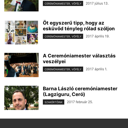
2017 július 13.
CEREMÓNIAMESTER, VŐFÉLY
Öt egyszerű tipp, hogy az
esküvőd tényleg rólad szóljon
2017 április 19.
CEREMÓNIAMESTER, VŐFÉLY
A Ceremóniamester választás
veszélyei
2017 április 1.
CEREMÓNIAMESTER, VŐFÉLY
Barna László ceremóniamester
(Lagziguru, Ceró)
2017 február 25.
SZAKÉRTŐINK