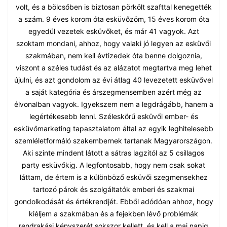
volt, és a bölcsőben is biztosan pörkölt szafttal kenegették
a szám. 9 éves korom óta esküvőzöm, 15 éves korom óta
egyedül vezetek esküvőket, és már 41 vagyok. Azt
szoktam mondani, ahhoz, hogy valaki jó legyen az esküvői
szakmában, nem kell évtizedek óta benne dolgoznia,
viszont a széles tudást és az alázatot megtartva meg lehet
újulni, és azt gondolom az évi átlag 40 levezetett esküvővel
a saját kategória és árszegmensemben azért még az
élvonalban vagyok. Igyekszem nem a legdrágább, hanem a
legértékesebb lenni. Széleskörű esküvői ember- és
esküvőmarketing tapasztalatom által az egyik leghitelesebb
szemléletformáló szakembernek tartanak Magyarországon.
Aki szinte mindent látott a sátras lagzitól az 5 csillagos
party esküvőkig. A legfontosabb, hogy nem csak sokat
láttam, de értem is a különböző esküvői szegmensekhez
tartozó párok és szolgáltatók emberi és szakmai
gondolkodását és értékrendjét. Ebből adódóan ahhoz, hogy
kiéljem a szakmában és a fejekben lévő problémák
rendrakási kényszerét sokszor kellett és kell a mai napig