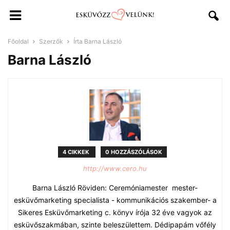
Főoldal
Szerzők
Írta Barna László
Barna László
4 CIKKEK
0 HOZZÁSZÓLÁSOK
http://www.cero.hu
Barna László Röviden: Ceremóniamester mester-
esküvőmarketing specialista - kommunikációs szakember- a
Sikeres Esküvőmarketing c. könyv írója 32 éve vagyok az
esküvőszakmában, szinte beleszülettem. Dédipapám vőfély