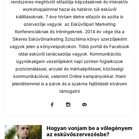
rendszeres meghívott előadója képzéseknek és interaktív
workshopjaimmal hazai és határon túli esküvői
kiállításoknak. 7 éve hívtam életre először és azóta is
szervezője vagyok az Esküvőipari Marketing
Konferenciáknak és tréningeknek. 2014 év vége óta a
Sikeres Esküvőmarketing Szisztéma könyv szerzőjeként
vagyok jelen a könyvespolcokon. Több portál és Facebook
oldal esküvői tanácsadója vagyok. Kommunikációs
ügynökségem vezetőjeként napi szinten foglalkozok
pozicionálással, arculat és márkaépítéssel, közösségi
kommunikációval, valamint Online kampányokkal. Itteni
jelenlétemmel is a párok és a szakma fejlődését kívánom
támogatni
Hogyan vonjam be a vőlegényem
az esküvőszervezésbe?