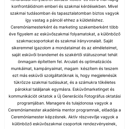
konfrontálódnom emberi és szakmai kérdésekben. Mivel
szakmai tudásomban és tapasztalatomban biztos vagyok
így vastag a páncél ehhez a küldetéshez.
Ceremóniamesterként és marketing szakemberként több
éve figyelem az esküvőszakmai folyamatokat, a különböző
szakmacsoportokat és szakmai irányvonalait. Saját
sikeremmel igazolom a mondataimat és az elméleteimet,
saját esküvői brandemet és szakértői státuszomat tehát
önmagam építettem fel. Arculati és optimalizációs
munkáimat, kampányaimat, magam készítem és teszem
ezt más esküvői szolgáltatóknak is, hogy megjelenésük
tükrözze szakmai tudásukat, és a számukra tökéletes
párokkal találjanak egymásra. Esküvőmarketinget és
kommunikációt oktatok a Új Generációs Fotográfus oktatási
programjában. Managere és tulajdonosa vagyok a
Ceremóniamester akadémia mentor programnak, előadója a
Ceremóniamester képzésnek. Aktív részvevője vagyok a
különböző esküvőszakmai csoportok rendezvényeinek,