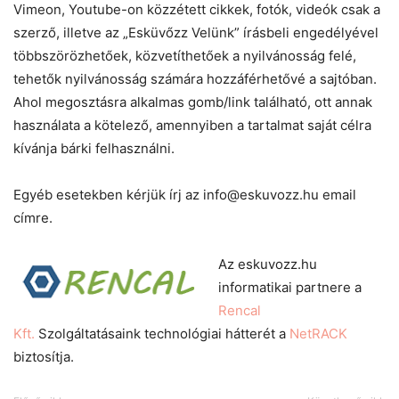
Vimeon, Youtube-on közzétett cikkek, fotók, videók csak a
szerző, illetve az „Esküvőzz Velünk” írásbeli engedélyével
többszörözhetőek, közvetíthetőek a nyilvánosság felé,
tehetők nyilvánosság számára hozzáférhetővé a sajtóban.
Ahol megosztásra alkalmas gomb/link található, ott annak
használata a kötelező, amennyiben a tartalmat saját célra
kívánja bárki felhasználni.
Egyéb esetekben kérjük írj az info@eskuvozz.hu email
címre.
Az eskuvozz.hu
informatikai partnere a
Rencal
Kft.
Szolgáltatásaink technológiai hátterét a
NetRACK
biztosítja.