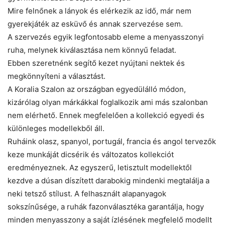
Mire felnőnek a lányok és elérkezik az idő, már nem
gyerekjáték az esküvő és annak szervezése sem.
A szervezés egyik legfontosabb eleme a menyasszonyi
ruha, melynek kiválasztása nem könnyű feladat.
Ebben szeretnénk segítő kezet nyújtani nektek és
megkönnyíteni a választást.
A Koralia Szalon az országban egyedülálló módon,
kizárólag olyan márkákkal foglalkozik ami más szalonban
nem elérhető. Ennek megfelelően a kollekció egyedi és
különleges modellekből áll.
Ruháink olasz, spanyol, portugál, francia és angol tervezők
keze munkáját dicsérik és változatos kollekciót
eredményeznek. Az egyszerű, letisztult modellektől
kezdve a dúsan díszített darabokig mindenki megtalálja a
neki tetsző stílust. A felhasznált alapanyagok
sokszínűsége, a ruhák fazonválasztéka garantálja, hogy
minden menyasszony a saját ízlésének megfelelő modellt