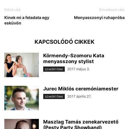
Előző cikk
Következő cikk
Kinek mi a feladata egy
Menyasszonyi ruhapróba
esküvőn
KAPCSOLÓDÓ CIKKEK
Körmendy-Szomoru Kata
menyasszony stylist
2017 május 3.
SZAKÉRTŐINK
Jurec Miklós ceremóniamester
2017 április 27.
SZAKÉRTŐINK
Maszlag Tamás zenekarvezető
(Pesty Party Showband)