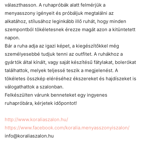
választhasson. A ruhapróbák alatt felmérjük a
menyasszony igényeit és próbáljuk megtalálni az
alkatához, stílusához leginkább illő ruhát, hogy minden
szempontból tökéletesnek érezze magát azon a kitüntetett
napon.
Bár a ruha adja az igazi képet, a kiegészítőkkel még
személyesebbé tudjuk tenni az outfitet. A ruhákhoz a
gyártók által kínált, vagy saját készítésű fátylakat, bolerókat
találhattok, melyek teljessé teszik a megjelenést. A
tökéletes összkép eléréséhez ékszereket és hajdíszeket is
válogathattok a szalonban.
Felkészülten várunk benneteket egy ingyenes
ruhapróbára, kérjetek időpontot!
http://www.koraliaszalon.hu/
https://www.facebook.com/koralia.menyasszonyiszalon/
info@koraliaszalon.hu