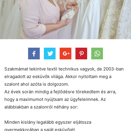
Szakmámat tekintve textil technikus vagyok, de 2003-ban
elragadott az esküvők világa. Akkor nyitottam meg a
szalont ahol azóta is dolgozom.
Az évek során mindig a fejlődésre törekedtem és arra,
hogy a maximumot nyújtsam az ügyfeleimnek. Az
alábbiakban a szalonról néhány sor:
Minden kislány legalább egyszer eljátssza
gyermekkorában a saját esküvőjét.