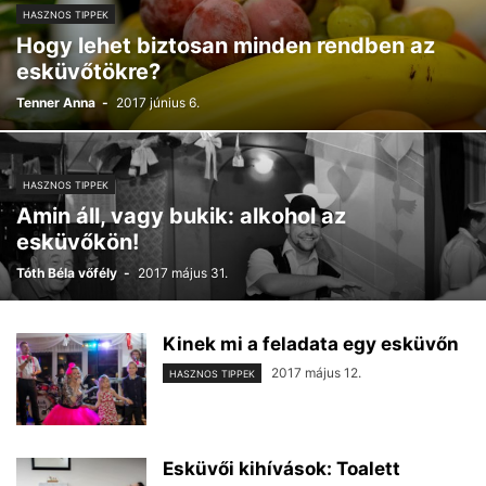
HASZNOS TIPPEK
Hogy lehet biztosan minden rendben az
esküvőtökre?
Tenner Anna
-
2017 június 6.
HASZNOS TIPPEK
Amin áll, vagy bukik: alkohol az
esküvőkön!
Tóth Béla vőfély
-
2017 május 31.
Kinek mi a feladata egy esküvőn
2017 május 12.
HASZNOS TIPPEK
Esküvői kihívások: Toalett