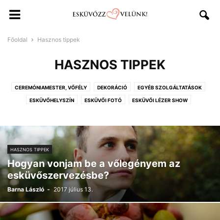
Főoldal
Hasznos tippek
HASZNOS TIPPEK
CEREMÓNIAMESTER, VŐFÉLY
DEKORÁCIÓ
EGYÉB SZOLGÁLTATÁSOK
ESKÜVŐHELYSZÍN
ESKÜVŐI FOTÓ
ESKÜVŐI LÉZER SHOW
ESKÜVŐI MEGHÍVÓ
ESKÜVŐI RUHA, RUHATERVEZŐK, KIEGÉSZÍTŐK
ESKÜVŐI SZOKÁSOK
ESKÜVŐI VIDEÓ
ESKÜVŐSZERVEZÉS
HASZNOS TIPPEK
INFORMÁCIÓK
OLDAL INFORMÁCIÓK
HASZNOS TIPPEK
STYLIST, FODRÁSZ, SMINKES
SZAKÉRTŐINK
SZERTARTÁSVEZETŐ
Hogyan vonjam be a vőlegényem az
TRENDEK, ESKÜVŐI DIVAT
ZENEKAR, DJ
esküvőszervezésbe?
Barna László
-
2017 július 13.