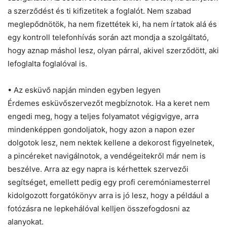
a szerződést és ti kifizetitek a foglalót. Nem szabad
meglepődnötök, ha nem fizettétek ki, ha nem írtatok alá és
egy kontroll telefonhívás során azt mondja a szolgáltató,
hogy aznap máshol lesz, olyan párral, akivel szerződött, aki
lefoglalta foglalóval is.
• Az esküvő napján minden egyben legyen
Érdemes esküvőszervezőt megbíznotok. Ha a keret nem
engedi meg, hogy a teljes folyamatot végigvigye, arra
mindenképpen gondoljatok, hogy azon a napon ezer
dolgotok lesz, nem nektek kellene a dekorost figyelnetek,
a pincéreket navigálnotok, a vendégeitekről már nem is
beszélve. Arra az egy napra is kérhettek szervezői
segítséget, emellett pedig egy profi ceremóniamesterrel
kidolgozott forgatókönyv arra is jó lesz, hogy a például a
fotózásra ne lepkehálóval kelljen összefogdosni az
alanyokat.