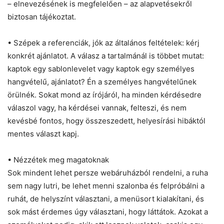
– elnevezésének is megfelelően – az alapvetésekről
biztosan tájékoztat.
• Szépek a referenciák, jók az általános feltételek: kérj
konkrét ajánlatot. A válasz a tartalmánál is többet mutat:
kaptok egy sablonlevelet vagy kaptok egy személyes
hangvételű, ajánlatot? Én a személyes hangvételűnek
örülnék. Sokat mond az írójáról, ha minden kérdésedre
válaszol vagy, ha kérdései vannak, felteszi, és nem
kevésbé fontos, hogy összeszedett, helyesírási hibáktól
mentes választ kapj.
• Nézzétek meg magatoknak
Sok mindent lehet persze webáruházból rendelni, a ruha
sem nagy lutri, be lehet menni szalonba és felpróbálni a
ruhát, de helyszínt választani, a menüsort kialakítani, és
sok mást érdemes úgy választani, hogy láttátok. Azokat a