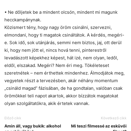
• Ne dőljetek be a mindent olcsón, mindent mi magunk
hecckampánynak.
Közismert tény, hogy nagy öröm csinálni, szervezni,
elmondani, hogy ti magatok csináltátok. A kérdés, megéri-
e. Sok idő, sok utánjárás, semmi nem biztos, jaj, ott derül
ki, hogy nem jött el, nincs hová tenni, pinterestről
levadászott képekhez képest, hát izé, nem olyan, ledől,
eldől, elszakad. Megéri? Nem éri meg. Tökéleteset
szeretnétek – nem érthettek mindenhez. Álmodjátok meg,
vegyetek részt a tervezésben, akár néhány momentum
„csináld magad” fázisában, de ha gondtalan, valóban csak
örömökkel teli napot akartok, akkor bízzátok magatokat
olyan szolgáltatókra, akik értetek vannak.
Előző cikk
Következő cikk
Amin áll, vagy bukik: alkohol
Mi teszi filmessé az esküvői