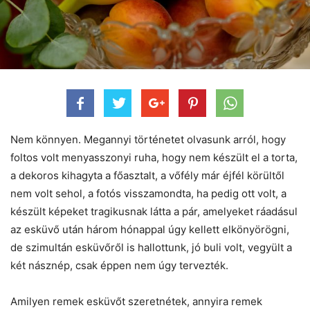
Nem könnyen. Megannyi történetet olvasunk arról, hogy
foltos volt menyasszonyi ruha, hogy nem készült el a torta,
a dekoros kihagyta a főasztalt, a vőfély már éjfél körültől
nem volt sehol, a fotós visszamondta, ha pedig ott volt, a
készült képeket tragikusnak látta a pár, amelyeket ráadásul
az esküvő után három hónappal úgy kellett elkönyörögni,
de szimultán esküvőről is hallottunk, jó buli volt, vegyült a
két násznép, csak éppen nem úgy tervezték.
Amilyen remek esküvőt szeretnétek, annyira remek