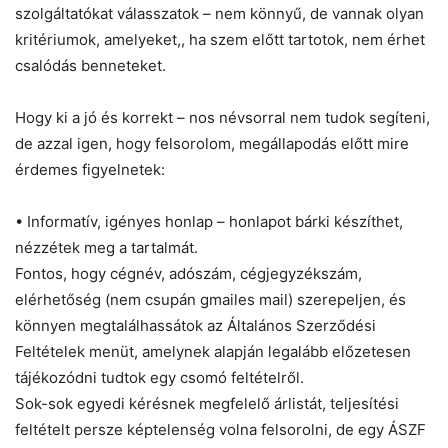
szolgáltatókat válasszatok – nem könnyű, de vannak olyan
kritériumok, amelyeket,, ha szem előtt tartotok, nem érhet
csalódás benneteket.
Hogy ki a jó és korrekt – nos névsorral nem tudok segíteni,
de azzal igen, hogy felsorolom, megállapodás előtt mire
érdemes figyelnetek:
• Informatív, igényes honlap – honlapot bárki készíthet,
nézzétek meg a tartalmát.
Fontos, hogy cégnév, adószám, cégjegyzékszám,
elérhetőség (nem csupán gmailes mail) szerepeljen, és
könnyen megtalálhassátok az Általános Szerződési
Feltételek menüt, amelynek alapján legalább előzetesen
tájékozódni tudtok egy csomó feltételről.
Sok-sok egyedi kérésnek megfelelő árlistát, teljesítési
feltételt persze képtelenség volna felsorolni, de egy ÁSZF