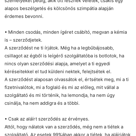
személyeket pedig, akik ott lesznek veletek, csakis egy
alapos beszélgetés és kölcsönös szimpátia alapján
érdemes bevonni.
• Minden csodás, minden ígéret csábító, megvan a kémia
is – szerződjetek.
A szerződést ne ti írjátok. Még ha a legbűbájosabb,
csillagot az égből is leígérő szolgáltatóba is botlotok, ha
nincs olyan szerződési alapja, amelyet a ti egyedi
kéréseitekkel el tud küldeni nektek, felejtsétek el.
A szerződést alaposan olvassátok el, értsétek meg, mi a ti
fizetnivalótok, mi a foglaló és mi az előleg, mit vállal a
szolgáltató és mi történik, ha lemondja, ha nem úgy
csinálja, ha nem addigra és a többi.
• Csak az aláírt szerződés az érvényes.
Attól, hogy nálatok van a szerződés, még nem a tiétek a
szolgáltató. Az esetek 99%ában akkor a tiétek, ha aláírjátok