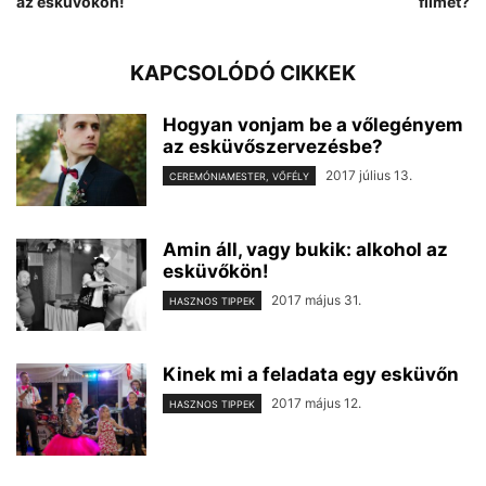
az esküvőkön!
filmet?
KAPCSOLÓDÓ CIKKEK
Hogyan vonjam be a vőlegényem
az esküvőszervezésbe?
2017 július 13.
CEREMÓNIAMESTER, VŐFÉLY
Amin áll, vagy bukik: alkohol az
esküvőkön!
2017 május 31.
HASZNOS TIPPEK
Kinek mi a feladata egy esküvőn
2017 május 12.
HASZNOS TIPPEK