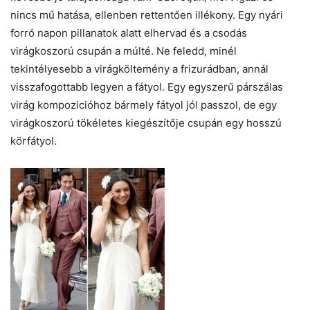
nincs mű hatása, ellenben rettentően illékony. Egy nyári
forró napon pillanatok alatt elhervad és a csodás
virágkoszorú csupán a múlté. Ne feledd, minél
tekintélyesebb a virágköltemény a frizurádban, annál
visszafogottabb legyen a fátyol. Egy egyszerű párszálas
virág kompozicióhoz bármely fátyol jól passzol, de egy
virágkoszorú tökéletes kiegészítője csupán egy hosszú
körfátyol.