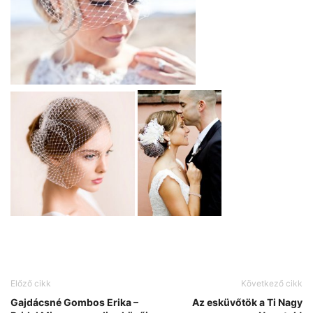
Előző cikk
Következő cikk
Gajdácsné Gombos Erika –
Az esküvőtök a Ti Nagy