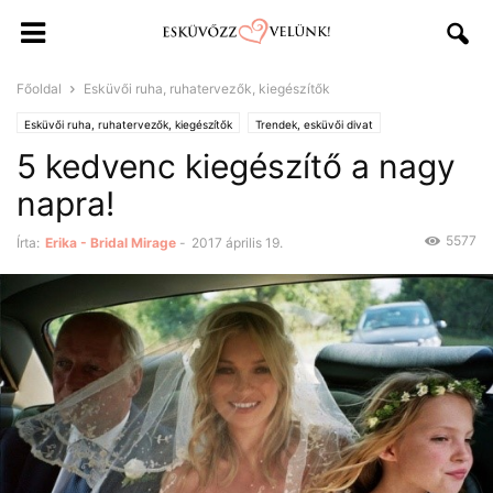
Főoldal
Esküvői ruha, ruhatervezők, kiegészítők
Esküvői ruha, ruhatervezők, kiegészítők
Trendek, esküvői divat
5 kedvenc kiegészítő a nagy
napra!
5577
Írta:
Erika - Bridal Mirage
-
2017 április 19.