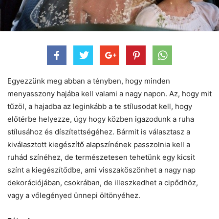
Egyezzünk meg abban a tényben, hogy minden
menyasszony hajába kell valami a nagy napon. Az, hogy mit
tűzöl, a hajadba az leginkább a te stílusodat kell, hogy
előtérbe helyezze, úgy hogy közben igazodunk a ruha
stílusához és díszítettségéhez. Bármit is választasz a
kiválasztott kiegészítő alapszínének passzolnia kell a
ruhád színéhez, de természetesen tehetünk egy kicsit
színt a kiegészítődbe, ami visszaköszönhet a nagy nap
dekorációjában, csokrában, de illeszkedhet a cipődhöz,
vagy a vőlegényed ünnepi öltönyéhez.