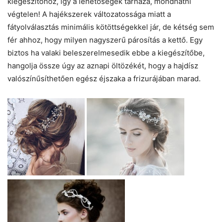
kiegészítőhöz, így a lehetőségek tárháza, mondhatni
végtelen! A hajékszerek változatossága miatt a
fátyolválasztás minimális kötöttségekkel jár, de kétség sem
fér ahhoz, hogy milyen nagyszerű párosítás a kettő. Egy
biztos ha valaki beleszerelmesedik ebbe a kiegészítőbe,
hangolja össze úgy az aznapi öltözékét, hogy a hajdísz
valószínűsíthetően egész éjszaka a frizurájában marad.