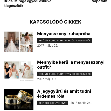
Bridal Mirage egyedi esküvői
Napotok!
kiegészítők
KAPCSOLÓDÓ CIKKEK
Menyasszonyi ruhapróba
ESKÜVŐI RUHA, RUHATERVEZŐK, KIEGÉSZÍTŐK
2017 május 29.
Mennyibe kerül a menyasszonyi
outfit?
ESKÜVŐI RUHA, RUHATERVEZŐK, KIEGÉSZÍTŐK
2017 május 9.
A jegygyűrű és amit tudni
érdemes róla
2017 április 24.
TRENDEK, ESKÜVŐI DIVAT