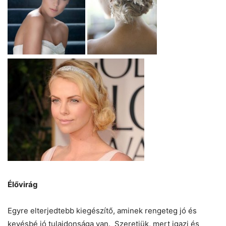
Élővirág
Egyre elterjedtebb kiegészítő, aminek rengeteg jó és
kevésbé jó tulajdonsága van. Szeretjük, mert igazi és