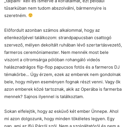
„talpalni” kell és ismerve a korlátaimat, ezt például
tűsarkúban nem tudom abszolválni, bármennyire is
szeretném.
Előfordult azonban számos alkalommal, hogy az
ellenkezőjével találkozom: strandpapucsban csattogó
szervező, mélyen dekoltált ruhában lévő szertartásvezető,
farmeros ceremóniamester. Nem mennék most bele
viszont a citromsárga pólóban rohangáló videós
halásznadrágos flip-flop papucsos fotós és a farmeros DJ
témakörbe… Úgy érzem, ezek az emberek nem gondolnak
bele, hogy milyen eseményen fognak részt venni. Vagy ők
azon emberek közé tartoznak, akik az Operába is farmerba
mennek? Sajnos ilyennel is találkoztam.
Sokan elfelejtik, hogy az esküvő két ember Ünnepe. Ahol
mi azon dolgozunk, hogy minden tökéletes legyen. Egy
nap, ami az Ifjú Párról szól. Nem a szolgáltatóról és nem a