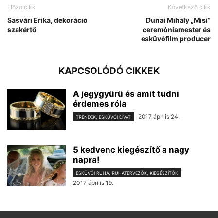
Előző cikk
Következő cikk
Sasvári Erika, dekoráció
Dunai Mihály „Misi”
szakértő
ceremóniamester és
esküvőfilm producer
KAPCSOLÓDÓ CIKKEK
A jegygyűrű és amit tudni
érdemes róla
2017 április 24.
TRENDEK, ESKÜVŐI DIVAT
5 kedvenc kiegészítő a nagy
napra!
ESKÜVŐI RUHA, RUHATERVEZŐK, KIEGÉSZÍTŐK
2017 április 19.