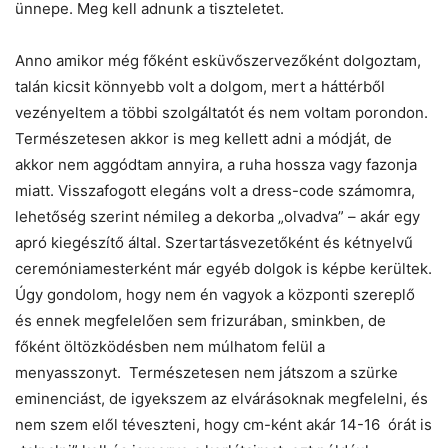
ünnepe. Meg kell adnunk a tiszteletet.
Anno amikor még főként esküvőszervezőként dolgoztam,
talán kicsit könnyebb volt a dolgom, mert a háttérből
vezényeltem a többi szolgáltatót és nem voltam porondon.
Természetesen akkor is meg kellett adni a módját, de
akkor nem aggódtam annyira, a ruha hossza vagy fazonja
miatt. Visszafogott elegáns volt a dress-code számomra,
lehetőség szerint némileg a dekorba „olvadva” – akár egy
apró kiegészítő által. Szertartásvezetőként és kétnyelvű
ceremóniamesterként már egyéb dolgok is képbe kerültek.
Úgy gondolom, hogy nem én vagyok a központi szereplő
és ennek megfelelően sem frizurában, sminkben, de
főként öltözködésben nem múlhatom felül a
menyasszonyt. Természetesen nem játszom a szürke
eminenciást, de igyekszem az elvárásoknak megfelelni, és
nem szem elől téveszteni, hogy cm-ként akár 14-16 órát is