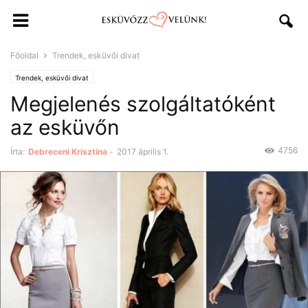
Főoldal
Trendek, esküvői divat
Trendek, esküvői divat
Megjelenés szolgáltatóként
az esküvőn
4756
Írta:
Debreceni Krisztina
-
2017 április 1.