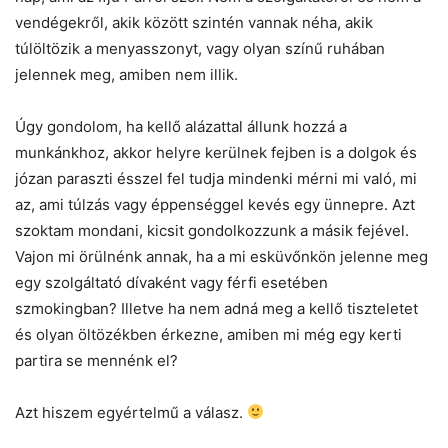
vendégekről, akik között szintén vannak néha, akik
túlöltözik a menyasszonyt, vagy olyan színű ruhában
jelennek meg, amiben nem illik.
Úgy gondolom, ha kellő alázattal állunk hozzá a
munkánkhoz, akkor helyre kerülnek fejben is a dolgok és
józan paraszti ésszel fel tudja mindenki mérni mi való, mi
az, ami túlzás vagy éppenséggel kevés egy ünnepre. Azt
szoktam mondani, kicsit gondolkozzunk a másik fejével.
Vajon mi örülnénk annak, ha a mi esküvőnkön jelenne meg
egy szolgáltató dívaként vagy férfi esetében
szmokingban? Illetve ha nem adná meg a kellő tiszteletet
és olyan öltözékben érkezne, amiben mi még egy kerti
partira se mennénk el?
Azt hiszem egyértelmű a válasz.