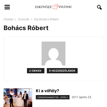
Főoldal
Szerzők
Írta Bohács Róbert
Bohács Róbert
2 CIKKEK
0 HOZZÁSZÓLÁSOK
Ki a vőfély?
2017 április 23.
CEREMÓNIAMESTER, VŐFÉLY