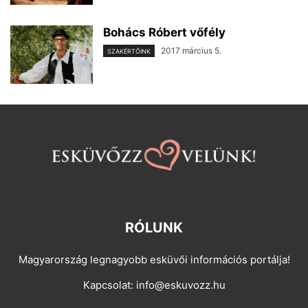
Bohács Róbert vőfély
2017 március 5.
SZAKÉRTŐINK
RÓLUNK
Magyarország legnagyobb esküvői információs portálja!
Kapcsolat:
info@eskuvozz.hu