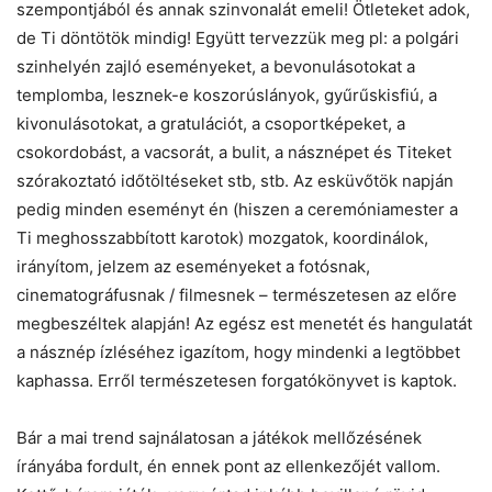
szempontjából és annak szinvonalát emeli! Ötleteket adok,
de Ti döntötök mindig! Együtt tervezzük meg pl: a polgári
szinhelyén zajló eseményeket, a bevonulásotokat a
templomba, lesznek-e koszorúslányok, gyűrűskisfiú, a
kivonulásotokat, a gratulációt, a csoportképeket, a
csokordobást, a vacsorát, a bulit, a násznépet és Titeket
szórakoztató időtöltéseket stb, stb. Az esküvőtök napján
pedig minden eseményt én (hiszen a ceremóniamester a
Ti meghosszabbított karotok) mozgatok, koordinálok,
irányítom, jelzem az eseményeket a fotósnak,
cinematográfusnak / filmesnek – természetesen az előre
megbeszéltek alapján! Az egész est menetét és hangulatát
a násznép ízléséhez igazítom, hogy mindenki a legtöbbet
kaphassa. Erről természetesen forgatókönyvet is kaptok.
Bár a mai trend sajnálatosan a játékok mellőzésének
írányába fordult, én ennek pont az ellenkezőjét vallom.