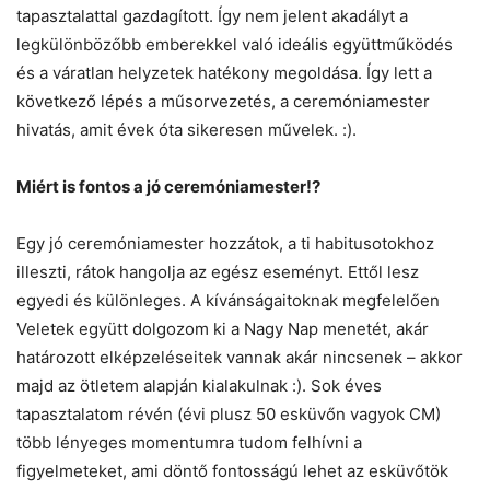
tapasztalattal gazdagított. Így nem jelent akadályt a
legkülönbözőbb emberekkel való ideális együttműködés
és a váratlan helyzetek hatékony megoldása. Így lett a
következő lépés a műsorvezetés, a ceremóniamester
hivatás, amit évek óta sikeresen művelek. :).
Miért is fontos a jó ceremóniamester!?
Egy jó ceremóniamester hozzátok, a ti habitusotokhoz
illeszti, rátok hangolja az egész eseményt. Ettől lesz
egyedi és különleges. A kívánságaitoknak megfelelően
Veletek együtt dolgozom ki a Nagy Nap menetét, akár
határozott elképzeléseitek vannak akár nincsenek – akkor
majd az ötletem alapján kialakulnak :). Sok éves
tapasztalatom révén (évi plusz 50 esküvőn vagyok CM)
több lényeges momentumra tudom felhívni a
figyelmeteket, ami döntő fontosságú lehet az esküvőtök