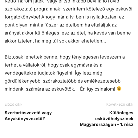
Kettő-három játék -vagy értsd inkább bevillanó rövid
szórakoztató programnak- szerintem kötelező egy esküvői
forgatókönyvbe! Ahogy már a tv-ben is nyilatkoztam ez
pont olyan, mint a fűszer az ételben: ha eltaláljuk az
arányát akkor különleges lesz az étel, ha kevés van benne
akkor íztelen, ha meg túl sok akkor ehetetlen…
Biztosak lehettek benne, hogy ténylegesen leveszem a
terhet a vállatokról, hogy csak egymásra és a
vendégeitekre tudjatok figyelni. Így lesz még
gördülékenyebb, szórakoztatóbb és emlékezetesebb
mindenki számára az esküvőtök. – Én így csinálom!
Előző cikk
Következő cikk
Szertartásvezető vagy
Különleges
Anyakönyvvezető?
esküvőhelyszínek
Magyarországon – 1. rész