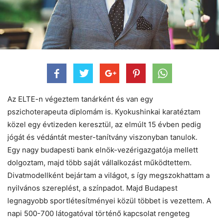
Az ELTE-n végeztem tanárként és van egy
pszichoterapeuta diplomám is. Kyokushinkai karatéztam
közel egy évtizeden keresztül, az elmúlt 15 évben pedig
jógát és védántát mester-tanítvány viszonyban tanulok.
Egy nagy budapesti bank elnök-vezérigazgatója mellett
dolgoztam, majd több saját vállalkozást működtettem.
Divatmodellként bejártam a világot, s így megszokhattam a
nyilvános szereplést, a színpadot. Majd Budapest
legnagyobb sportlétesítményei közül többet is vezettem. A
napi 500-700 látogatóval történő kapcsolat rengeteg