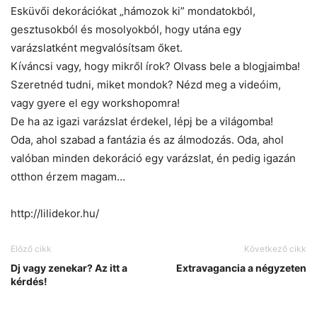
Esküvői dekorációkat „hámozok ki” mondatokból,
gesztusokból és mosolyokból, hogy utána egy
varázslatként megvalósítsam őket.
Kíváncsi vagy, hogy mikről írok? Olvass bele a blogjaimba!
Szeretnéd tudni, miket mondok? Nézd meg a videóim,
vagy gyere el egy workshopomra!
De ha az igazi varázslat érdekel, lépj be a világomba!
Oda, ahol szabad a fantázia és az álmodozás. Oda, ahol
valóban minden dekoráció egy varázslat, én pedig igazán
otthon érzem magam…
http://lilidekor.hu/
Előző cikk
Következő cikk
Dj vagy zenekar? Az itt a
Extravagancia a négyzeten
kérdés!