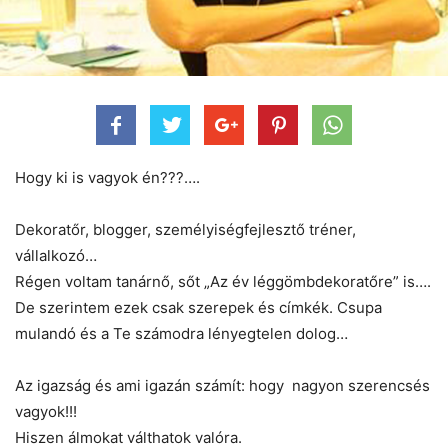
Hogy ki is vagyok én???….
Dekoratőr, blogger, személyiségfejlesztő tréner,
vállalkozó…
Régen voltam tanárnő, sőt „Az év léggömbdekoratőre” is….
De szerintem ezek csak szerepek és címkék. Csupa
mulandó és a Te számodra lényegtelen dolog…
Az igazság és ami igazán számít: hogy nagyon szerencsés
vagyok!!!
Hiszen álmokat válthatok valóra.