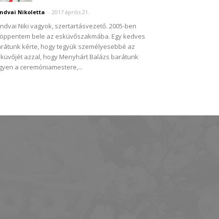
ndvai Nikoletta
-
2017 április 21.
ndvai Niki vagyok, szertartásvezető. 2005-ben
öppentem bele az esküvőszakmába. Egy kedves
rátunk kérte, hogy tegyük személyesebbé az
küvőjét azzal, hogy Menyhárt Balázs barátunk
gyen a ceremóniamestere,...