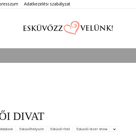
presszum
Adatkezelési szabályzat
Esküvőzz
velünk!
ŐI DIVAT
ltatások
Esküvőhelyszín
Esküvői fotó
Esküvői lézer show