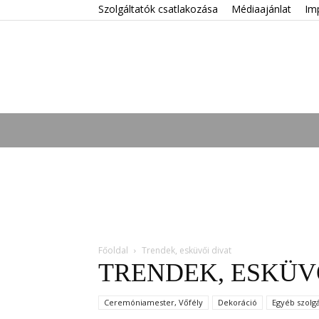
Szolgáltatók csatlakozása
Médiaajánlat
Im
Főoldal
Trendek, esküvői divat
TRENDEK, ESKÜV
Ceremóniamester, Vőfély
Dekoráció
Egyéb szolgá