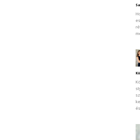
Sa
Ho
es
ré
me
Kö
K
st
sz
ke
és