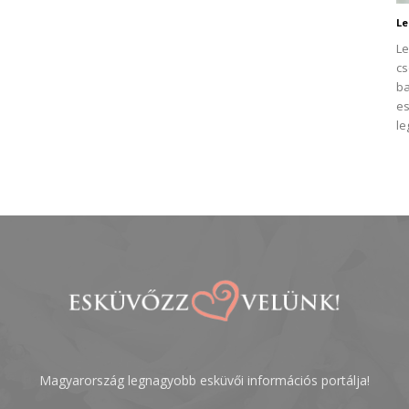
Le
Le
cs
ba
es
le
Magyarország legnagyobb esküvői információs portálja!