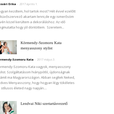
svári Erika
-
2017 április 1.
gyan kezdtem, hol tartok most? Hét évvel ezelőtt
küvőszervező akartam lenni,de egy ismerősöm
vén közel kerültem a dekoráláshoz. Az idő
gmutatta hogy jól döntöttem. Szeretem...
Körmendy-Szomoru Kata
menyasszony stylist
rmendy-Szomoru Kata
-
2017 május 3.
örmendy-Szomoru Kata vagyok, menyasszony
ylist. Szolgáltatásom hiánypótló, újdonságnak
ámít ma Magyarországon. Abban segítek Neked,
dves Menyasszony, hogy hogyan légy tökéletes
 stílusos életed nagy napján....
Lendvai Niki szertartásvezető