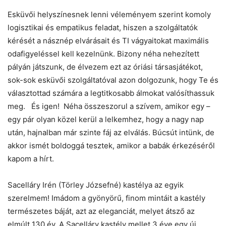
Esküvői helyszínesnek lenni véleményem szerint komoly
logisztikai és empatikus feladat, hiszen a szolgáltatók
kérését a násznép elvárásait és TI vágyaitokat maximális
odafigyeléssel kell kezelnünk. Bizony néha nehezített
pályán játszunk, de élvezem ezt az óriási társasjátékot,
sok-sok esküvői szolgáltatóval azon dolgozunk, hogy Te és
választottad számára a legtitkosabb álmokat valósíthassuk
meg. És igen! Néha összeszorul a szívem, amikor egy –
egy pár olyan közel kerül a lelkemhez, hogy a nagy nap
után, hajnalban már szinte fáj az elválás. Búcsút intünk, de
akkor ismét boldoggá tesztek, amikor a babák érkezéséről
kapom a hírt.
Sacelláry Irén (Törley Józsefné) kastélya az egyik
szerelmem! Imádom a gyönyörű, finom mintáit a kastély
természetes báját, azt az eleganciát, melyet átsző az
elmúlt 130 év. A Sacelláry kastély mellet 3 éve egy új