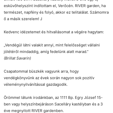
esküvőhelyszínt indítottam el, Verőcén. RIVER garden, ha
természet, napfény és folyó, akkor ez telitalálat. Számomra
ő a másik szerelem! J
Kedvenc idézetemet és hitvallásomat a végére hagytam:
„Vendégül látni valakit annyi, mint felelősséget vállalni
jólétéről mindaddig, amíg fedelünk alatt marad.”
(Brillat Savarin)
Csapatommal büszkék vagyunk arra, hogy
vendégkönyvünk az évek során nagyon sok pozitív
véleménynyilvánítással gazdagodik.
Örömmel látunk irodánkban, az 1111 Bp. Egry József 15-
ben vagy helyszínbejáráson Sacelláry kastélyban és a 3
éve megnyitott RIVER gardenben.