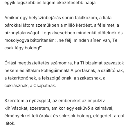
egyik legszebb és legemlékezetesebb napja.
Amikor egy helyszínbejárás során találkozom, a fiatal
párokkal látom szemükben a millió kérdést, a félelmet, a
bizonytalanságot. Legszívesebben mindenkit átölelnék és
mosolyogva bátorítanám: „ne félj, minden sínen van, Te
csak légy boldog!”
Óriási megtiszteltetés számomra, ha Ti bizalmat szavaztok
nekem és általam kollégáimnak! A portásnak, a szállítónak,
a takarítónőnek, a felszolgálónak, a szakácsnak, a
cukrásznak, a Csapatnak.
Szeretem a nyüzsgést, az embereket az impulzív
kihívásokat, szeretem, amikor egy esküvő alkalmával,
élményekkel teli órákat és sok-sok boldog, elégedett arcot
látok.