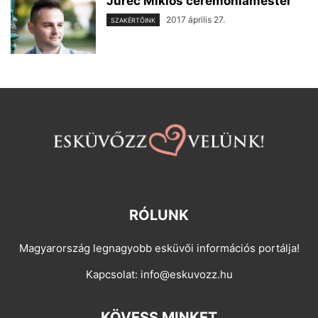
Jurec Miklós ceremóniamester
2017 április 27.
SZAKÉRTŐINK
RÓLUNK
Magyarország legnagyobb esküvői információs portálja!
Kapcsolat:
info@eskuvozz.hu
KÖVESS MINKET