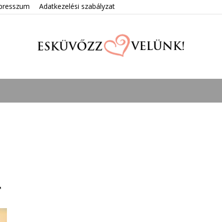
presszum
Adatkezelési szabályzat
Esküvőzz
velünk!
r