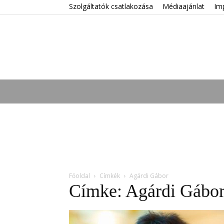
Szolgáltatók csatlakozása
Médiaajánlat
Im
Főoldal
Címkék
Agárdi Gábor
Címke: Agárdi Gábo