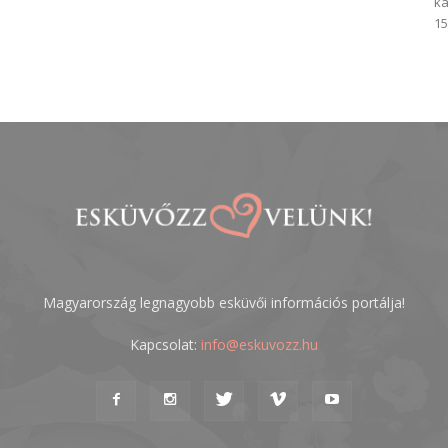
ka
15
Magyarország legnagyobb esküvői információs portálja!
Kapcsolat:
info@eskuvozz.hu