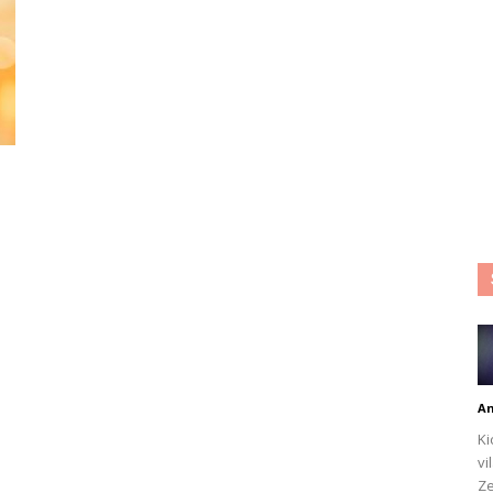
An
Ki
vi
Ze