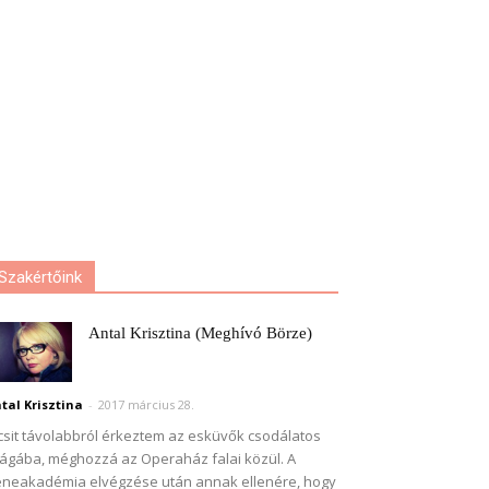
Szakértőink
Antal Krisztina (Meghívó Börze)
tal Krisztina
-
2017 március 28.
csit távolabbról érkeztem az esküvők csodálatos
lágába, méghozzá az Operaház falai közül. A
neakadémia elvégzése után annak ellenére, hogy