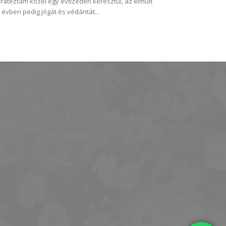
ratéztam közel egy évtizeden keresztül, az elmúlt
 évben pedig jógát és védántát...