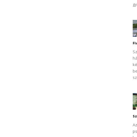
gy
Fl
Sz
há
ké
be
sz
Sz
Az
ps