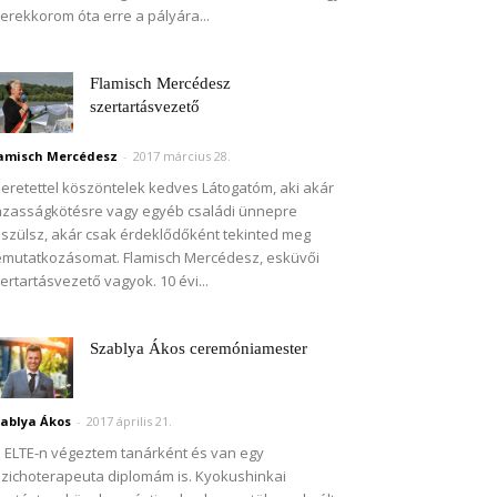
erekkorom óta erre a pályára...
Flamisch Mercédesz
szertartásvezető
amisch Mercédesz
-
2017 március 28.
eretettel köszöntelek kedves Látogatóm, aki akár
zasságkötésre vagy egyéb családi ünnepre
szülsz, akár csak érdeklődőként tekinted meg
mutatkozásomat. Flamisch Mercédesz, esküvői
ertartásvezető vagyok. 10 évi...
Szablya Ákos ceremóniamester
ablya Ákos
-
2017 április 21.
 ELTE-n végeztem tanárként és van egy
zichoterapeuta diplomám is. Kyokushinkai